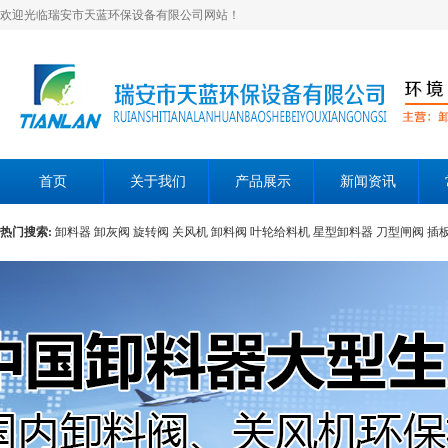
欢迎光临瑞安市天蓝环保设备有限公司网站！
首页
关于我们
产品展示
新闻资讯
热门搜索:
卸料器
卸灰阀
旋转阀
关风机
卸料阀
叶轮给料机
星型卸料器
刀型闸阀
插
层翻板阀