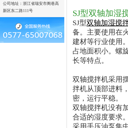
公司地址：浙江省瑞安市阁巷高
新区东二路111号
SJ型双轴加湿
SJ型
双轴加湿搅
备。主要使用在
建材等行
业使用
占地面积小。螺
长等特点。
双轴搅拌机采用
拌机从顶部进料
密，运行平稳。
双轴搅拌机没有
合适的湿度要求
采用手压油泵集