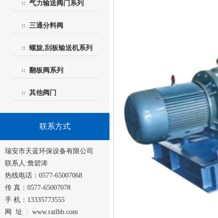
气力输送阀门系列
三通分料阀
螺旋,刮板输送机系列
翻板阀系列
其他阀门
联系方式
瑞安市天蓝环保设备有限公司
联系人:詹碧涛
热线电话：0577-65007068
传 真：0577-65007078
手 机：13335773555
网 址 :
www.ratlhb.com