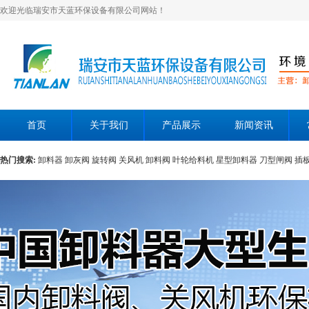
欢迎光临瑞安市天蓝环保设备有限公司网站！
首页
关于我们
产品展示
新闻资讯
热门搜索:
卸料器
卸灰阀
旋转阀
关风机
卸料阀
叶轮给料机
星型卸料器
刀型闸阀
插
层翻板阀