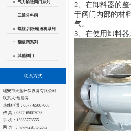
气力输送阀门系列
2、在卸料器的
于阀门内部的材料
三通分料阀
气。
螺旋,刮板输送机系列
3、在使用卸料
翻板阀系列
其他阀门
联系方式
瑞安市天蓝环保设备有限公司
联系人:詹碧涛
热线电话：0577-65007068
传 真：0577-65007078
手 机：13335773555
网 址 :
www.ratlhb.com