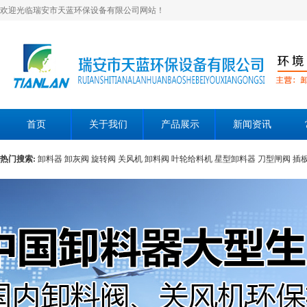
欢迎光临瑞安市天蓝环保设备有限公司网站！
首页
关于我们
产品展示
新闻资讯
热门搜索:
卸料器
卸灰阀
旋转阀
关风机
卸料阀
叶轮给料机
星型卸料器
刀型闸阀
插
层翻板阀