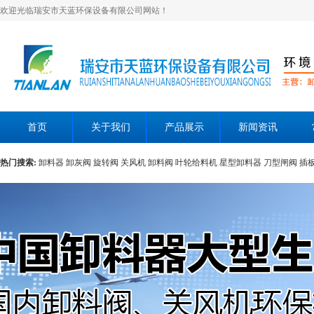
欢迎光临瑞安市天蓝环保设备有限公司网站！
首页
关于我们
产品展示
新闻资讯
热门搜索:
卸料器
卸灰阀
旋转阀
关风机
卸料阀
叶轮给料机
星型卸料器
刀型闸阀
插
层翻板阀