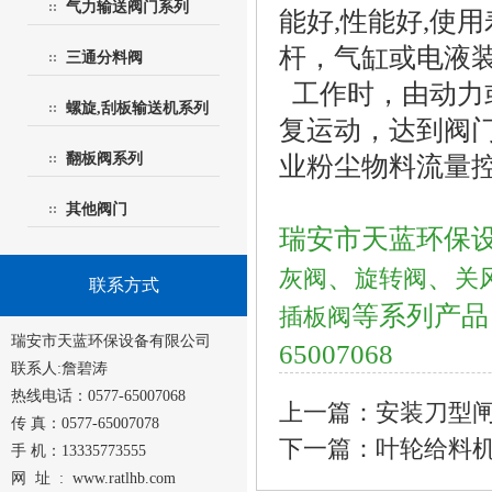
气力输送阀门系列
能好,性能好,使
杆，气缸或电液
三通分料阀
工作时，由动力
螺旋,刮板输送机系列
复运动，达到阀
翻板阀系列
业粉尘物料流量
其他阀门
瑞安市天蓝环保
、
、
灰阀
旋转阀
关
联系方式
等系列产品
插板阀
瑞安市天蓝环保设备有限公司
65007068
联系人:詹碧涛
热线电话：0577-65007068
上一篇：安装刀型
传 真：0577-65007078
下一篇：叶轮给料
手 机：13335773555
网 址 :
www.ratlhb.com