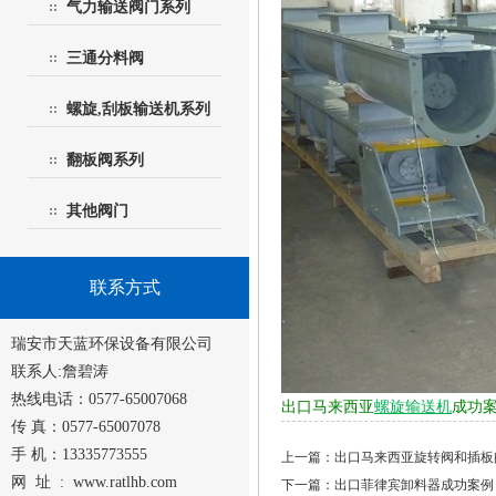
气力输送阀门系列
三通分料阀
螺旋,刮板输送机系列
翻板阀系列
其他阀门
联系方式
瑞安市天蓝环保设备有限公司
联系人:詹碧涛
热线电话：0577-65007068
出口马来西亚
螺旋输送机
成功
传 真：0577-65007078
手 机：13335773555
上一篇：出口马来西亚旋转阀和插板
网 址 :
www.ratlhb.com
下一篇：出口菲律宾卸料器成功案例