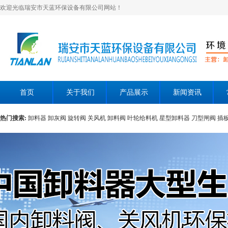
欢迎光临瑞安市天蓝环保设备有限公司网站！
首页
关于我们
产品展示
新闻资讯
热门搜索:
卸料器
卸灰阀
旋转阀
关风机
卸料阀
叶轮给料机
星型卸料器
刀型闸阀
插
层翻板阀