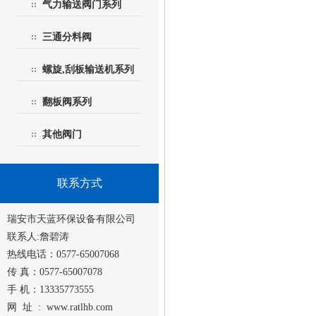
气力输送阀门系列
三通分料阀
螺旋,刮板输送机系列
翻板阀系列
其他阀门
联系方式
瑞安市天蓝环保设备有限公司
联系人:詹碧涛
热线电话：0577-65007068
传 真：0577-65007078
手 机：13335773555
网 址 :
www.ratlhb.com