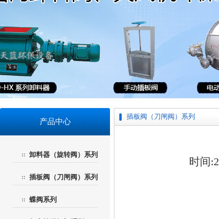
插板阀（刀闸阀）系列
产品中心
卸料器（旋转阀）系列
时间:20
插板阀（刀闸阀）系列
蝶阀系列