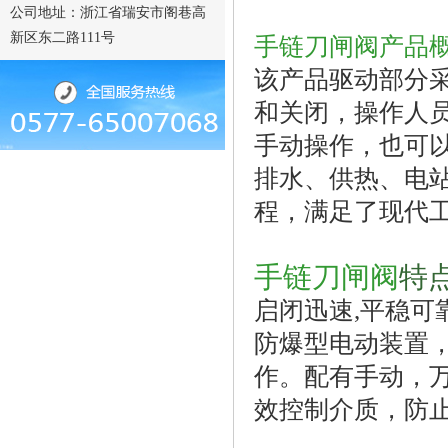
公司地址：浙江省瑞安市阁巷高
新区东二路111号
手链刀闸阀
产品
该产品驱动部分
和关闭，操作人
手动操作，也可
排水、供热、电
程，满足了现代
手链刀闸阀
特
启闭迅速,平稳可
防爆型电动装置
作。配有手动，
效控制介质，防